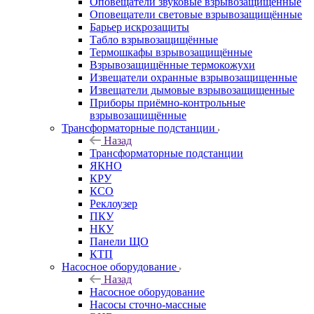
Оповещатели звуковые взрывозащищённые
Оповещатели световые взрывозащищённые
Барьер искрозащиты
Табло взрывозащищённые
Термошкафы взрывозащищённые
Взрывозащищённые термокожухи
Извещатели охранные взрывозащищенные
Извещатели дымовые взрывозащищенные
Приборы приёмно-контрольные
взрывозащищённые
Трансформаторные подстанции
Назад
Трансформаторные подстанции
ЯКНО
КРУ
КСО
Реклоузер
ПКУ
НКУ
Панели ЩО
КТП
Насосное оборудование
Назад
Насосное оборудование
Насосы сточно-массные