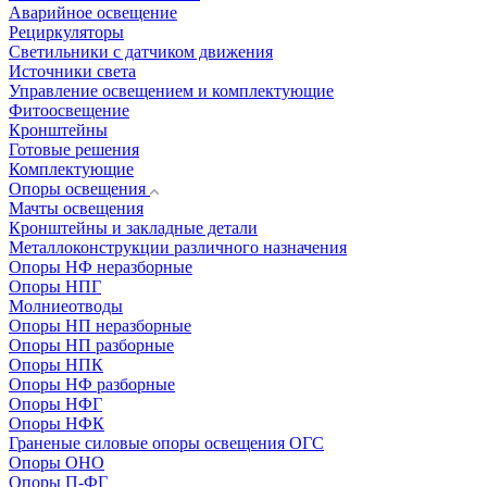
Аварийное освещение
Рециркуляторы
Светильники с датчиком движения
Источники света
Управление освещением и комплектующие
Фитоосвещение
Кронштейны
Готовые решения
Комплектующие
Опоры освещения
Мачты освещения
Кронштейны и закладные детали
Металлоконструкции различного назначения
Опоры НФ неразборные
Опоры НПГ
Молниеотводы
Опоры НП неразборные
Опоры НП разборные
Опоры НПК
Опоры НФ разборные
Опоры НФГ
Опоры НФК
Граненые силовые опоры освещения ОГС
Опоры ОНО
Опоры П-ФГ