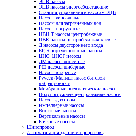
ЭЦВ насосы
ЭЦВ насосы энергосберегающие
Станции управления к насосам ЭЦВ
Насосы консольные
Насосы для загрязненных вод
Насосы погружные
ЦВЦ-Т насосы центробежные
ЦВК насосы центробежно-вихревые
Д насосы двустороннего входа
EP, S циркуляционные насосы
ЦНС, ЦНСГ насосы
ЛМ насосы линейные
РШ насосы шиберные
Насосы вихревые
Ручеек (Малыш) насос бытовой
вибрационный
Мембранные пневматические насосы
Полупогружные центробежные насосы
Насосы-дозаторы
Импеллерные насосы
Винтовые насосы
Вертикальные насосы
Бочковые насосы
Шинопровод
Автоматизация зданий и процессов