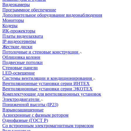
Видеокамеры
Программное обеспечение
Дополнительное оборудование видеонаблюдения
Мониторы
Кодеры
ИК-прожекторы
Платы видеозахвата
IP-видеосерверы
Жесткие диски
Потолочные и стеновые конструкции
Облицовка колонн
Подвесные потолки
Стеновые панели
LED-освещение
Системы вентиляции и кондиционирования
Вентиляционные установки серии ИНТЕХ
Вентиляционные установки серии ЭКОТЕХ
Комплектующие для вентиляционных установок
Электродвигатели
Пониженной высоты (IP23)
Взрывозащищенные
Асинхронные с фазным ротором
Однофазные (ГОСТ Р)
Со встроенным электромагнитным тормозом
Рольганговые