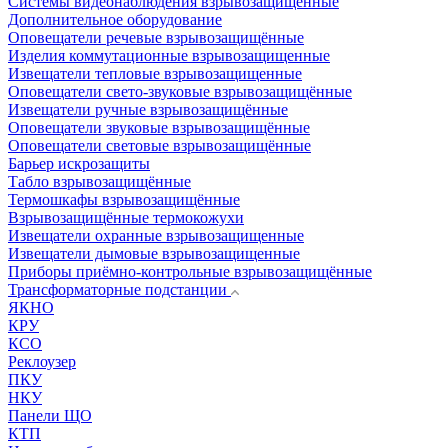
Системы видеонаблюдения взрывозащищенные
Дополнительное оборудование
Оповещатели речевые взрывозащищённые
Изделия коммутационные взрывозащищенные
Извещатели тепловые взрывозащищенные
Оповещатели свето-звуковые взрывозащищённые
Извещатели ручные взрывозащищённые
Оповещатели звуковые взрывозащищённые
Оповещатели световые взрывозащищённые
Барьер искрозащиты
Табло взрывозащищённые
Термошкафы взрывозащищённые
Взрывозащищённые термокожухи
Извещатели охранные взрывозащищенные
Извещатели дымовые взрывозащищенные
Приборы приёмно-контрольные взрывозащищённые
Трансформаторные подстанции
ЯКНО
КРУ
КСО
Реклоузер
ПКУ
НКУ
Панели ЩО
КТП