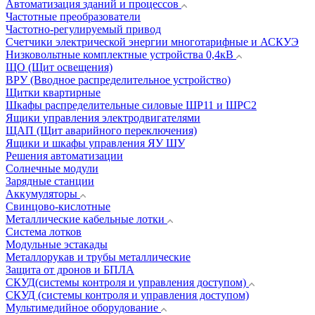
Автоматизация зданий и процессов
Частотные преобразователи
Частотно-регулируемый привод
Счетчики электрической энергии многотарифные и АСКУЭ
Низковольтные комплектные устройства 0,4кВ
ЩО (Щит освещения)
ВРУ (Вводное распределительное устройство)
Щитки квартирные
Шкафы распределительные силовые ШР11 и ШРС2
Ящики управления электродвигателями
ЩАП (Щит аварийного переключения)
Ящики и шкафы управления ЯУ ШУ
Решения автоматизации
Солнечные модули
Зарядные станции
Аккумуляторы
Свинцово-кислотные
Металлические кабельные лотки
Система лотков
Модульные эстакады
Металлорукав и трубы металлические
Защита от дронов и БПЛА
СКУД(системы контроля и управления доступом)
СКУД (системы контроля и управления доступом)
Мультимедийное оборудование