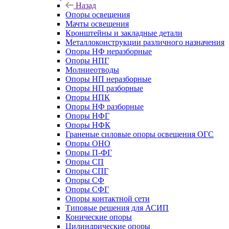
Назад
Опоры освещения
Мачты освещения
Кронштейны и закладные детали
Металлоконструкции различного назначения
Опоры НФ неразборные
Опоры НПГ
Молниеотводы
Опоры НП неразборные
Опоры НП разборные
Опоры НПК
Опоры НФ разборные
Опоры НФГ
Опоры НФК
Граненые силовые опоры освещения ОГС
Опоры ОНО
Опоры П-ФГ
Опоры СП
Опоры СПГ
Опоры СФ
Опоры СФГ
Опоры контактной сети
Типовые решения для АСИП
Конические опоры
Цилиндрические опоры