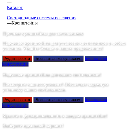
—
Каталог
—
Светодиодные системы освещения
—
Кронштейны
Прочные кронштейны для светильников
Надежные кронштейны для установки светильников в любых
условиях. Узнайте больше о наших предложениях!
Бесплатная
Аудит проекта
Бесплатная консультация
консультация
Надежные кронштейны для ваших светильников!
Посмотрите наш ассортимент! Обеспечьте надежную
установку ваших светильников.
Бесплатная
Аудит проекта
Бесплатная консультация
консультация
Красота и функциональность в каждом кронштейне!
Выберите идеальный вариант!