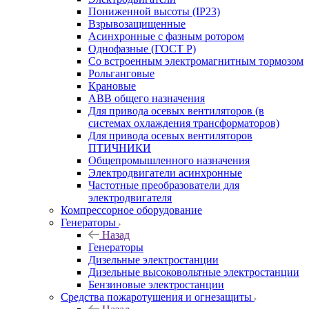
Пониженной высоты (IP23)
Взрывозащищенные
Асинхронные с фазным ротором
Однофазные (ГОСТ Р)
Со встроенным электромагнитным тормозом
Рольганговые
Крановые
АВВ общего назначения
Для привода осевых вентиляторов (в
системах охлаждения трансформаторов)
Для привода осевых вентиляторов
ПТИЧНИКИ
Общепромышленного назначения
Электродвигатели асинхронные
Частотные преобразователи для
электродвигателя
Компрессорное оборудование
Генераторы
Назад
Генераторы
Дизельные электростанции
Дизельные высоковольтные электростанции
Бензиновые электростанции
Средства пожаротушения и огнезащиты