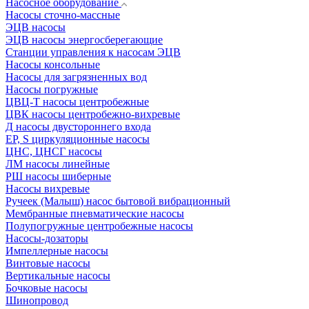
Насосное оборудование
Насосы сточно-массные
ЭЦВ насосы
ЭЦВ насосы энергосберегающие
Станции управления к насосам ЭЦВ
Насосы консольные
Насосы для загрязненных вод
Насосы погружные
ЦВЦ-Т насосы центробежные
ЦВК насосы центробежно-вихревые
Д насосы двустороннего входа
EP, S циркуляционные насосы
ЦНС, ЦНСГ насосы
ЛМ насосы линейные
РШ насосы шиберные
Насосы вихревые
Ручеек (Малыш) насос бытовой вибрационный
Мембранные пневматические насосы
Полупогружные центробежные насосы
Насосы-дозаторы
Импеллерные насосы
Винтовые насосы
Вертикальные насосы
Бочковые насосы
Шинопровод