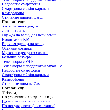
Недорогие смартфоны
Смартфоны с 2 sim-картами
Камерофоны
Стильные диваны Castor
Показать еще
Хиты летней одежды
Летние платья
Одежда на весну для всей семьи!
Новинки от KMI
Верхняя одежда на весну
Осенние новинки
Мужская одежда из хлопка
Большие размеры
Телевизоры с Wi-Fi
Телевизоры с поддержкой Smart TV
Недорогие смартфоны
Смартфоны с 2 sim-картами
Камерофоны
Стильные диваны Castor
Показать еще
Освещение
Фильтр
Освещение
Освещение
Освещение
СТРОИТЕЛЬНЫЙ ГИПЕРМАРКЕТ «ЛЕРУА
По умолчанию (возрастание)
Здания префектуры ТиНАО
Калужский завод путевых машин и гидроприводов
МЕРЛЕН»
Железнодорожный вокзал Арзамас-1
По популярности (убывание)
По популярности (возрастание)