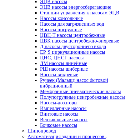
ЭЦВ насосы
ЭЦВ насосы энергосберегающие
Станции управления к насосам ЭЦВ
Насосы консольные
Насосы для загрязненных вод
Насосы погружные
ЦВЦ-Т насосы центробежные
ЦВК насосы центробежно-вихревые
Д насосы двустороннего входа
EP, S циркуляционные насосы
ЦНС, ЦНСГ насосы
ЛМ насосы линейные
РШ насосы шиберные
Насосы вихревые
Ручеек (Малыш) насос бытовой
вибрационный
Мембранные пневматические насосы
Полупогружные центробежные насосы
Насосы-дозаторы
Импеллерные насосы
Винтовые насосы
Вертикальные насосы
Бочковые насосы
Шинопровод
Автоматизация зданий и процессов