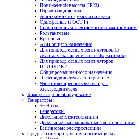
Пониженной высоты (IP23)
Взрывозащищенные
Асинхронные с фазным ротором
Однофазные (ГОСТ Р)
Со встроенным электромагнитным тормозом
Рольганговые
Крановые
АВВ общего назначения
Для привода осевых вентиляторов (в
системах охлаждения трансформаторов)
Для привода осевых вентиляторов
ПТИЧНИКИ
Общепромышленного назначения
Электродвигатели асинхронные
Частотные преобразователи для
электродвигателя
Компрессорное оборудование
Генераторы
Назад
Генераторы
Дизельные электростанции
Дизельные высоковольтные электростанции
Бензиновые электростанции
Средства пожаротушения и огнезащиты