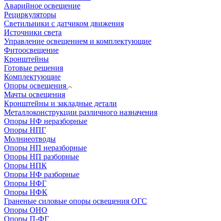
Аварийное освещение
Рециркуляторы
Светильники с датчиком движения
Источники света
Управление освещением и комплектующие
Фитоосвещение
Кронштейны
Готовые решения
Комплектующие
Опоры освещения
Мачты освещения
Кронштейны и закладные детали
Металлоконструкции различного назначения
Опоры НФ неразборные
Опоры НПГ
Молниеотводы
Опоры НП неразборные
Опоры НП разборные
Опоры НПК
Опоры НФ разборные
Опоры НФГ
Опоры НФК
Граненые силовые опоры освещения ОГС
Опоры ОНО
Опоры П-ФГ