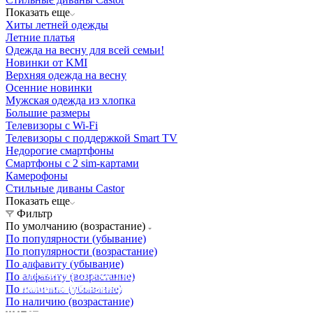
Показать еще
Хиты летней одежды
Летние платья
Одежда на весну для всей семьи!
Новинки от KMI
Верхняя одежда на весну
Осенние новинки
Мужская одежда из хлопка
Большие размеры
Телевизоры с Wi-Fi
Телевизоры с поддержкой Smart TV
Недорогие смартфоны
Смартфоны с 2 sim-картами
Камерофоны
Стильные диваны Castor
Показать еще
Фильтр
По умолчанию (возрастание)
По популярности (убывание)
По популярности (возрастание)
Освещение
По алфавиту (убывание)
Освещение
Освещение
Освещение
СТРОИТЕЛЬНЫЙ ГИПЕРМАРКЕТ «ЛЕРУА
По алфавиту (возрастание)
Здания префектуры ТиНАО
Калужский завод путевых машин и гидроприводов
МЕРЛЕН»
Железнодорожный вокзал Арзамас-1
По наличию (убывание)
По наличию (возрастание)