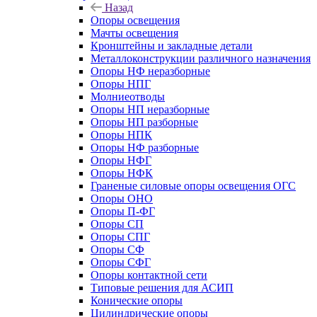
Назад
Опоры освещения
Мачты освещения
Кронштейны и закладные детали
Металлоконструкции различного назначения
Опоры НФ неразборные
Опоры НПГ
Молниеотводы
Опоры НП неразборные
Опоры НП разборные
Опоры НПК
Опоры НФ разборные
Опоры НФГ
Опоры НФК
Граненые силовые опоры освещения ОГС
Опоры ОНО
Опоры П-ФГ
Опоры СП
Опоры СПГ
Опоры СФ
Опоры СФГ
Опоры контактной сети
Типовые решения для АСИП
Конические опоры
Цилиндрические опоры