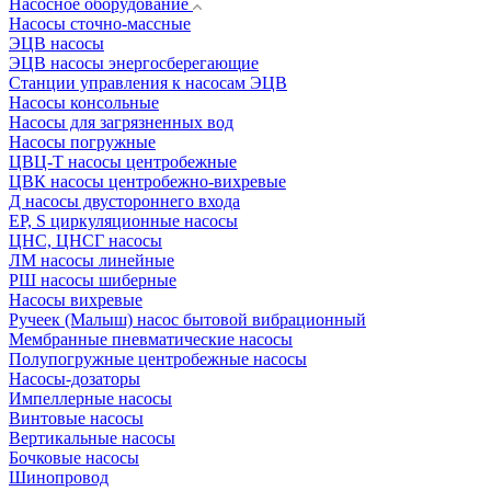
Насосное оборудование
Насосы сточно-массные
ЭЦВ насосы
ЭЦВ насосы энергосберегающие
Станции управления к насосам ЭЦВ
Насосы консольные
Насосы для загрязненных вод
Насосы погружные
ЦВЦ-Т насосы центробежные
ЦВК насосы центробежно-вихревые
Д насосы двустороннего входа
EP, S циркуляционные насосы
ЦНС, ЦНСГ насосы
ЛМ насосы линейные
РШ насосы шиберные
Насосы вихревые
Ручеек (Малыш) насос бытовой вибрационный
Мембранные пневматические насосы
Полупогружные центробежные насосы
Насосы-дозаторы
Импеллерные насосы
Винтовые насосы
Вертикальные насосы
Бочковые насосы
Шинопровод