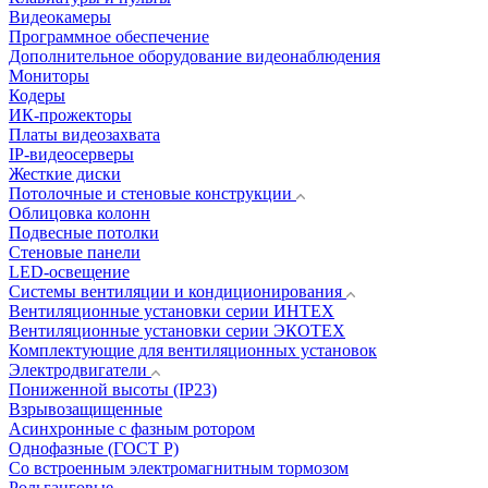
Видеокамеры
Программное обеспечение
Дополнительное оборудование видеонаблюдения
Мониторы
Кодеры
ИК-прожекторы
Платы видеозахвата
IP-видеосерверы
Жесткие диски
Потолочные и стеновые конструкции
Облицовка колонн
Подвесные потолки
Стеновые панели
LED-освещение
Системы вентиляции и кондиционирования
Вентиляционные установки серии ИНТЕХ
Вентиляционные установки серии ЭКОТЕХ
Комплектующие для вентиляционных установок
Электродвигатели
Пониженной высоты (IP23)
Взрывозащищенные
Асинхронные с фазным ротором
Однофазные (ГОСТ Р)
Со встроенным электромагнитным тормозом
Рольганговые