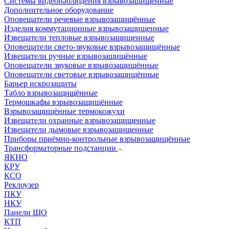
Системы видеонаблюдения взрывозащищенные
Дополнительное оборудование
Оповещатели речевые взрывозащищённые
Изделия коммутационные взрывозащищенные
Извещатели тепловые взрывозащищенные
Оповещатели свето-звуковые взрывозащищённые
Извещатели ручные взрывозащищённые
Оповещатели звуковые взрывозащищённые
Оповещатели световые взрывозащищённые
Барьер искрозащиты
Табло взрывозащищённые
Термошкафы взрывозащищённые
Взрывозащищённые термокожухи
Извещатели охранные взрывозащищенные
Извещатели дымовые взрывозащищенные
Приборы приёмно-контрольные взрывозащищённые
Трансформаторные подстанции
ЯКНО
КРУ
КСО
Реклоузер
ПКУ
НКУ
Панели ЩО
КТП