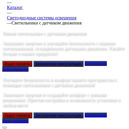
—
Каталог
—
Светодиодные системы освещения
—
Светильники с датчиком движения
Умные светильники с датчиком движения
Экономьте энергию и улучшайте безопасность с нашими
светильниками, оснащенными датчиками движения. Узнайте
больше о наших продуктах!
Бесплатная
Аудит проекта
Бесплатная консультация
консультация
Улучшите безопасность и комфорт вашего пространства с
помощью светильников с датчиком движения!
Экономьте энергию и создавайте комфорт с умными
решениями. Простая настройка и возможность установки в
любом месте
Бесплатная
Аудит проекта
Бесплатная консультация
консультация