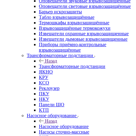
Оповещатели звуковые взрывозащищённые
Оповещатели световые взрывозащищённые
Барьер искрозащиты
Табло взрывозащищённые
Термошкафы взрывозащищённые
Взрывозащищённые термокожухи
Извещатели охранные взрывозащищенные
Извещатели дымовые взрывозащищенные
Приборы приёмно-контрольные
взрывозащищённые
Трансформаторные подстанции
Назад
Трансформаторные подстанции
ЯКНО
КРУ
КСО
Реклоузер
ПКУ
НКУ
Панели ЩО
КТП
Насосное оборудование
Назад
Насосное оборудование
Насосы сточно-массные