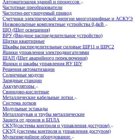
Автоматизация зданий и процессов
Частотные преобразователи
Частотно-регулируемый привод
Счетчики электрической энергии многотарифные и АСКУЭ
Низковольтные комплектные устройства 0,4кВ
ЩО (Щит освещения)
ВРУ (Вводное распределительное устройство)
Щитки квартирные
Шкафы распределительные силовые ШР11 и ШРС2
Ящики управления электродвигателями
ЩАП (Щит аварийного переключения)
Ящики и шкафы управления ЯУ ШУ
Решения автоматизации
Солнечные модули
Зарядные станции
Аккумуляторы
Свинцово-кислотные
Металлические кабельные лотки
Система лотков
Модульные эстакады
Металлорукав и трубы металлические
Защита от дронов и БПЛА
СКУД(системы контроля и управления доступом)
СКУД (системы контроля и управления доступом)
Мультимедийное оборудование