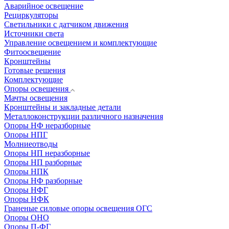
Аварийное освещение
Рециркуляторы
Светильники с датчиком движения
Источники света
Управление освещением и комплектующие
Фитоосвещение
Кронштейны
Готовые решения
Комплектующие
Опоры освещения
Мачты освещения
Кронштейны и закладные детали
Металлоконструкции различного назначения
Опоры НФ неразборные
Опоры НПГ
Молниеотводы
Опоры НП неразборные
Опоры НП разборные
Опоры НПК
Опоры НФ разборные
Опоры НФГ
Опоры НФК
Граненые силовые опоры освещения ОГС
Опоры ОНО
Опоры П-ФГ