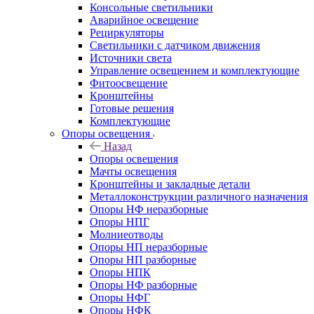
Консольные светильники
Аварийное освещение
Рециркуляторы
Светильники с датчиком движения
Источники света
Управление освещением и комплектующие
Фитоосвещение
Кронштейны
Готовые решения
Комплектующие
Опоры освещения
Назад
Опоры освещения
Мачты освещения
Кронштейны и закладные детали
Металлоконструкции различного назначения
Опоры НФ неразборные
Опоры НПГ
Молниеотводы
Опоры НП неразборные
Опоры НП разборные
Опоры НПК
Опоры НФ разборные
Опоры НФГ
Опоры НФК