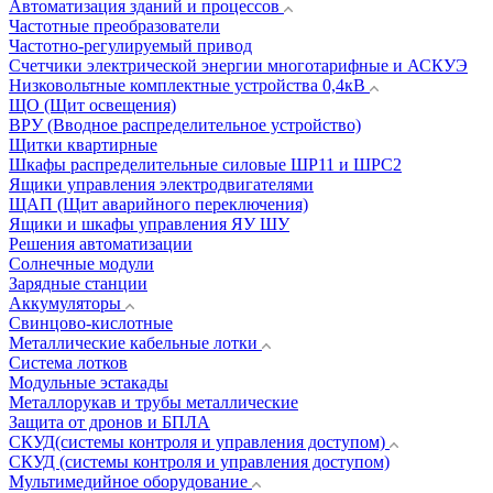
Автоматизация зданий и процессов
Частотные преобразователи
Частотно-регулируемый привод
Счетчики электрической энергии многотарифные и АСКУЭ
Низковольтные комплектные устройства 0,4кВ
ЩО (Щит освещения)
ВРУ (Вводное распределительное устройство)
Щитки квартирные
Шкафы распределительные силовые ШР11 и ШРС2
Ящики управления электродвигателями
ЩАП (Щит аварийного переключения)
Ящики и шкафы управления ЯУ ШУ
Решения автоматизации
Солнечные модули
Зарядные станции
Аккумуляторы
Свинцово-кислотные
Металлические кабельные лотки
Система лотков
Модульные эстакады
Металлорукав и трубы металлические
Защита от дронов и БПЛА
СКУД(системы контроля и управления доступом)
СКУД (системы контроля и управления доступом)
Мультимедийное оборудование