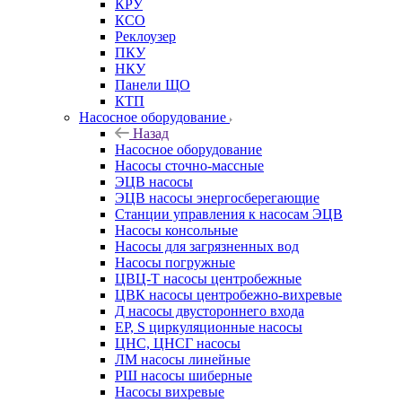
КРУ
КСО
Реклоузер
ПКУ
НКУ
Панели ЩО
КТП
Насосное оборудование
Назад
Насосное оборудование
Насосы сточно-массные
ЭЦВ насосы
ЭЦВ насосы энергосберегающие
Станции управления к насосам ЭЦВ
Насосы консольные
Насосы для загрязненных вод
Насосы погружные
ЦВЦ-Т насосы центробежные
ЦВК насосы центробежно-вихревые
Д насосы двустороннего входа
EP, S циркуляционные насосы
ЦНС, ЦНСГ насосы
ЛМ насосы линейные
РШ насосы шиберные
Насосы вихревые