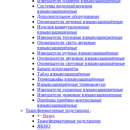
Извещатели пламени взрывозащищённые
Системы видеонаблюдения
взрывозащищенные
Дополнительное оборудование
Оповещатели речевые взрывозащищённые
Изделия коммутационные
взрывозащищенные
Извещатели тепловые взрывозащищенные
Оповещатели свето-звуковые
взрывозащищённые
Извещатели ручные взрывозащищённые
Оповещатели звуковые взрывозащищённые
Оповещатели световые взрывозащищённые
Барьер искрозащиты
Табло взрывозащищённые
Термошкафы взрывозащищённые
Взрывозащищённые термокожухи
Извещатели охранные взрывозащищенные
Извещатели дымовые взрывозащищенные
Приборы приёмно-контрольные
взрывозащищённые
Трансформаторные подстанции
Назад
Трансформаторные подстанции
ЯКНО