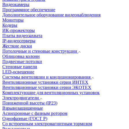
Видеокамеры
Программное обеспечение
Дополнительное оборудование видеонаблюдения
Мониторы
Кодеры
ИК-прожекторы
Платы видеозахвата
IP-видеосерверы
Жесткие диски
Потолочные и стеновые конструкции
Облицовка колонн
Подвесные потолки
Стеновые панели
LED-освещение
Системы вентиляции и кондиционирования
Вентиляционные установки серии ИНТЕХ
Вентиляционные установки серии ЭКОТЕХ
Комплектующие для вентиляционных установок
Электродвигатели
Пониженной высоты (IP23)
Взрывозащищенные
Асинхронные с фазным ротором
Однофазные (ГОСТ Р)
Со встроенным электромагнитным тормозом
Рольганговые