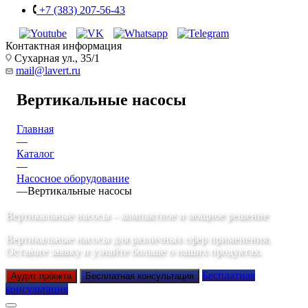
+7 (383) 207-56-43
Контактная информация
Сухарная ул., 35/1
mail@lavert.ru
Вертикальные насосы
Главная
—
Каталог
—
Насосное оборудование
—
Вертикальные насосы
Вертикальные насосы – компактное и мощное решение
Вертикальные насосы для различных сфер применения.
Оставьте заявку и узнайте больше о наших продуктах.
Бесплатная
Аудит проекта
Бесплатная консультация
консультация