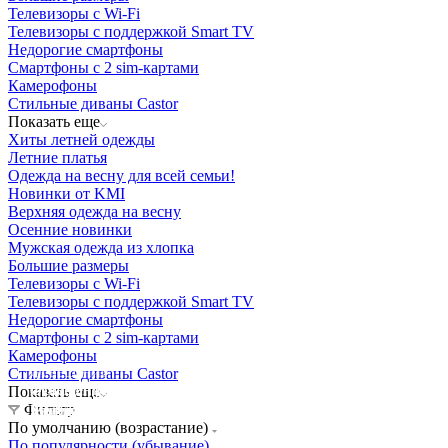
Телевизоры с Wi-Fi
Телевизоры с поддержкой Smart TV
Недорогие смартфоны
Смартфоны с 2 sim-картами
Камерофоны
Стильные диваны Castor
Показать еще
Хиты летней одежды
Летние платья
Одежда на весну для всей семьи!
Новинки от KMI
Верхняя одежда на весну
Осенние новинки
Мужская одежда из хлопка
Большие размеры
Телевизоры с Wi-Fi
Телевизоры с поддержкой Smart TV
Недорогие смартфоны
Смартфоны с 2 sim-картами
Камерофоны
Освещение
Стильные диваны Castor
Освещение
Освещение
Освещение
Показать еще
СТРОИТЕЛЬНЫЙ ГИПЕРМАРКЕТ «ЛЕРУА
Фильтр
Здания префектуры ТиНАО
Калужский завод путевых машин и гидроприводов
МЕРЛЕН»
Железнодорожный вокзал Арзамас-1
По умолчанию (возрастание)
По популярности (убывание)