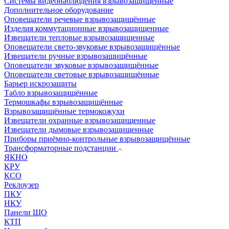
Системы видеонаблюдения взрывозащищенные
Дополнительное оборудование
Оповещатели речевые взрывозащищённые
Изделия коммутационные взрывозащищенные
Извещатели тепловые взрывозащищенные
Оповещатели свето-звуковые взрывозащищённые
Извещатели ручные взрывозащищённые
Оповещатели звуковые взрывозащищённые
Оповещатели световые взрывозащищённые
Барьер искрозащиты
Табло взрывозащищённые
Термошкафы взрывозащищённые
Взрывозащищённые термокожухи
Извещатели охранные взрывозащищенные
Извещатели дымовые взрывозащищенные
Приборы приёмно-контрольные взрывозащищённые
Трансформаторные подстанции
ЯКНО
КРУ
КСО
Реклоузер
ПКУ
НКУ
Панели ЩО
КТП