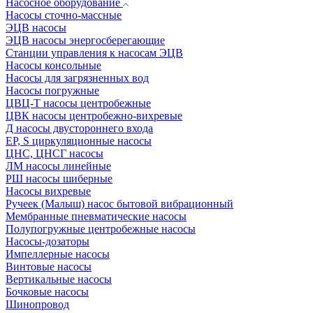
Насосное оборудование
Насосы сточно-массные
ЭЦВ насосы
ЭЦВ насосы энергосберегающие
Станции управления к насосам ЭЦВ
Насосы консольные
Насосы для загрязненных вод
Насосы погружные
ЦВЦ-Т насосы центробежные
ЦВК насосы центробежно-вихревые
Д насосы двустороннего входа
EP, S циркуляционные насосы
ЦНС, ЦНСГ насосы
ЛМ насосы линейные
РШ насосы шиберные
Насосы вихревые
Ручеек (Малыш) насос бытовой вибрационный
Мембранные пневматические насосы
Полупогружные центробежные насосы
Насосы-дозаторы
Импеллерные насосы
Винтовые насосы
Вертикальные насосы
Бочковые насосы
Шинопровод