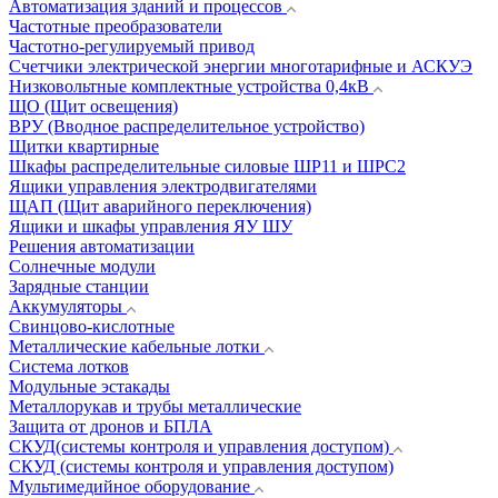
Автоматизация зданий и процессов
Частотные преобразователи
Частотно-регулируемый привод
Счетчики электрической энергии многотарифные и АСКУЭ
Низковольтные комплектные устройства 0,4кВ
ЩО (Щит освещения)
ВРУ (Вводное распределительное устройство)
Щитки квартирные
Шкафы распределительные силовые ШР11 и ШРС2
Ящики управления электродвигателями
ЩАП (Щит аварийного переключения)
Ящики и шкафы управления ЯУ ШУ
Решения автоматизации
Солнечные модули
Зарядные станции
Аккумуляторы
Свинцово-кислотные
Металлические кабельные лотки
Система лотков
Модульные эстакады
Металлорукав и трубы металлические
Защита от дронов и БПЛА
СКУД(системы контроля и управления доступом)
СКУД (системы контроля и управления доступом)
Мультимедийное оборудование