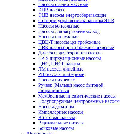
Насосы сточно-массные
ЭЦВ насосы
ЭЦВ насосы энергосберегающие
Станции управления к насосам ЭЦВ
Насосы консольные
Насосы для загрязненных вод
Насосы погружные
ЦВЦ-Т насосы центробежные
ЦВК насосы центробежно-вихревые
Д насосы двустороннего входа
EP, S циркуляционные насосы
ЦНС, ЦНСГ насосы
ЛМ насосы линейные
РШ насосы шиберные
Насосы вихревые
Ручеек (Малыш) насос бытовой
вибрационный
Мембранные пневматические насосы
Полупогружные центробежные насосы
Насосы-дозаторы
Импеллерные насосы
Винтовые насосы
Вертикальные насосы
Бочковые насосы
Шинопровод