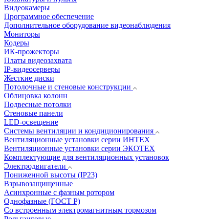
Видеокамеры
Программное обеспечение
Дополнительное оборудование видеонаблюдения
Мониторы
Кодеры
ИК-прожекторы
Платы видеозахвата
IP-видеосерверы
Жесткие диски
Потолочные и стеновые конструкции
Облицовка колонн
Подвесные потолки
Стеновые панели
LED-освещение
Системы вентиляции и кондиционирования
Вентиляционные установки серии ИНТЕХ
Вентиляционные установки серии ЭКОТЕХ
Комплектующие для вентиляционных установок
Электродвигатели
Пониженной высоты (IP23)
Взрывозащищенные
Асинхронные с фазным ротором
Однофазные (ГОСТ Р)
Со встроенным электромагнитным тормозом
Рольганговые