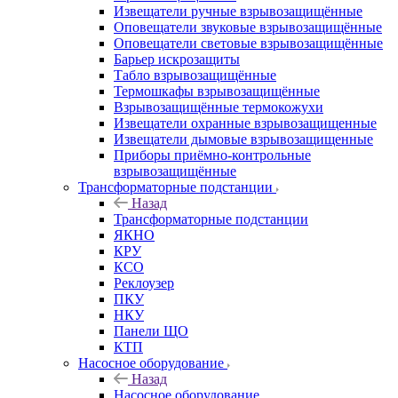
Извещатели ручные взрывозащищённые
Оповещатели звуковые взрывозащищённые
Оповещатели световые взрывозащищённые
Барьер искрозащиты
Табло взрывозащищённые
Термошкафы взрывозащищённые
Взрывозащищённые термокожухи
Извещатели охранные взрывозащищенные
Извещатели дымовые взрывозащищенные
Приборы приёмно-контрольные
взрывозащищённые
Трансформаторные подстанции
Назад
Трансформаторные подстанции
ЯКНО
КРУ
КСО
Реклоузер
ПКУ
НКУ
Панели ЩО
КТП
Насосное оборудование
Назад
Насосное оборудование