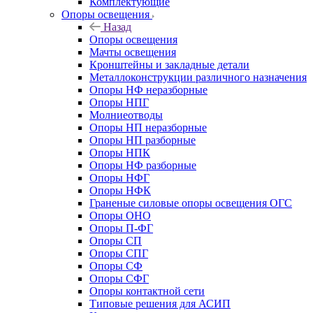
Комплектующие
Опоры освещения
Назад
Опоры освещения
Мачты освещения
Кронштейны и закладные детали
Металлоконструкции различного назначения
Опоры НФ неразборные
Опоры НПГ
Молниеотводы
Опоры НП неразборные
Опоры НП разборные
Опоры НПК
Опоры НФ разборные
Опоры НФГ
Опоры НФК
Граненые силовые опоры освещения ОГС
Опоры ОНО
Опоры П-ФГ
Опоры СП
Опоры СПГ
Опоры СФ
Опоры СФГ
Опоры контактной сети
Типовые решения для АСИП