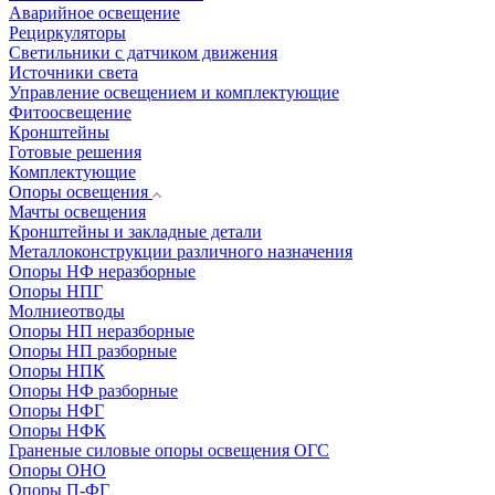
Аварийное освещение
Рециркуляторы
Светильники с датчиком движения
Источники света
Управление освещением и комплектующие
Фитоосвещение
Кронштейны
Готовые решения
Комплектующие
Опоры освещения
Мачты освещения
Кронштейны и закладные детали
Металлоконструкции различного назначения
Опоры НФ неразборные
Опоры НПГ
Молниеотводы
Опоры НП неразборные
Опоры НП разборные
Опоры НПК
Опоры НФ разборные
Опоры НФГ
Опоры НФК
Граненые силовые опоры освещения ОГС
Опоры ОНО
Опоры П-ФГ