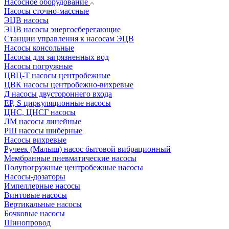
Насосное оборудование
Насосы сточно-массные
ЭЦВ насосы
ЭЦВ насосы энергосберегающие
Станции управления к насосам ЭЦВ
Насосы консольные
Насосы для загрязненных вод
Насосы погружные
ЦВЦ-Т насосы центробежные
ЦВК насосы центробежно-вихревые
Д насосы двустороннего входа
EP, S циркуляционные насосы
ЦНС, ЦНСГ насосы
ЛМ насосы линейные
РШ насосы шиберные
Насосы вихревые
Ручеек (Малыш) насос бытовой вибрационный
Мембранные пневматические насосы
Полупогружные центробежные насосы
Насосы-дозаторы
Импеллерные насосы
Винтовые насосы
Вертикальные насосы
Бочковые насосы
Шинопровод