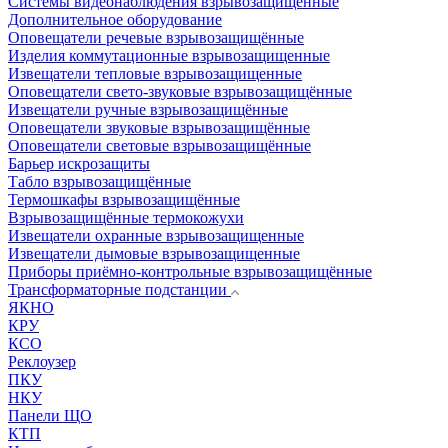
Системы видеонаблюдения взрывозащищенные
Дополнительное оборудование
Оповещатели речевые взрывозащищённые
Изделия коммутационные взрывозащищенные
Извещатели тепловые взрывозащищенные
Оповещатели свето-звуковые взрывозащищённые
Извещатели ручные взрывозащищённые
Оповещатели звуковые взрывозащищённые
Оповещатели световые взрывозащищённые
Барьер искрозащиты
Табло взрывозащищённые
Термошкафы взрывозащищённые
Взрывозащищённые термокожухи
Извещатели охранные взрывозащищенные
Извещатели дымовые взрывозащищенные
Приборы приёмно-контрольные взрывозащищённые
Трансформаторные подстанции
ЯКНО
КРУ
КСО
Реклоузер
ПКУ
НКУ
Панели ЩО
КТП