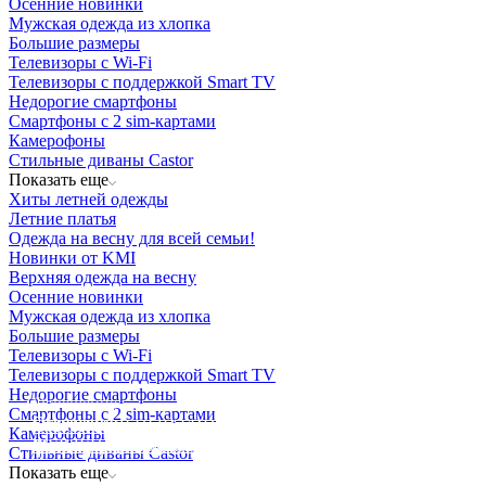
Осенние новинки
Мужская одежда из хлопка
Большие размеры
Телевизоры с Wi-Fi
Телевизоры с поддержкой Smart TV
Недорогие смартфоны
Смартфоны с 2 sim-картами
Камерофоны
Стильные диваны Castor
Показать еще
Хиты летней одежды
Летние платья
Одежда на весну для всей семьи!
Новинки от KMI
Верхняя одежда на весну
Осенние новинки
Мужская одежда из хлопка
Большие размеры
Телевизоры с Wi-Fi
Телевизоры с поддержкой Smart TV
Недорогие смартфоны
Освещение
Смартфоны с 2 sim-картами
Освещение
Освещение
Освещение
СТРОИТЕЛЬНЫЙ ГИПЕРМАРКЕТ «ЛЕРУА
Камерофоны
Здания префектуры ТиНАО
Калужский завод путевых машин и гидроприводов
МЕРЛЕН»
Железнодорожный вокзал Арзамас-1
Стильные диваны Castor
Показать еще