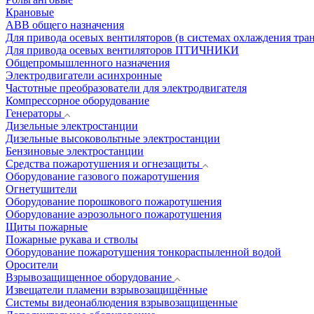
Крановые
АВВ общего назначения
Для привода осевых вентиляторов (в системах охлаждения тра
Для привода осевых вентиляторов ПТИЧНИКИ
Общепромышленного назначения
Электродвигатели асинхронные
Частотные преобразователи для электродвигателя
Компрессорное оборудование
Генераторы
Дизельные электростанции
Дизельные высоковольтные электростанции
Бензиновые электростанции
Средства пожаротушения и огнезащиты
Оборудование газового пожаротушения
Огнетушители
Оборудование порошкового пожаротушения
Оборудование аэрозольного пожаротушения
Щиты пожарные
Пожарные рукава и стволы
Оборудование пожаротушения тонкораспыленной водой
Оросители
Взрывозащищенное оборудование
Извещатели пламени взрывозащищённые
Системы видеонаблюдения взрывозащищенные