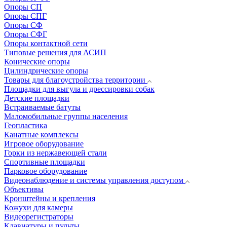
Опоры СП
Опоры СПГ
Опоры СФ
Опоры СФГ
Опоры контактной сети
Типовые решения для АСИП
Конические опоры
Цилиндрические опоры
Товары для благоустройства территории
Площадки для выгула и дрессировки собак
Детские площадки
Встраиваемые батуты
Маломобильные группы населения
Геопластика
Канатные комплексы
Игровое оборудование
Горки из нержавеющей стали
Спортивные площадки
Парковое оборудование
Видеонаблюдение и системы управления доступом
Объективы
Кронштейны и крепления
Кожухи для камеры
Видеорегистраторы
Клавиатуры и пульты