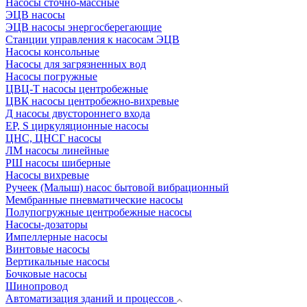
Насосы сточно-массные
ЭЦВ насосы
ЭЦВ насосы энергосберегающие
Станции управления к насосам ЭЦВ
Насосы консольные
Насосы для загрязненных вод
Насосы погружные
ЦВЦ-Т насосы центробежные
ЦВК насосы центробежно-вихревые
Д насосы двустороннего входа
EP, S циркуляционные насосы
ЦНС, ЦНСГ насосы
ЛМ насосы линейные
РШ насосы шиберные
Насосы вихревые
Ручеек (Малыш) насос бытовой вибрационный
Мембранные пневматические насосы
Полупогружные центробежные насосы
Насосы-дозаторы
Импеллерные насосы
Винтовые насосы
Вертикальные насосы
Бочковые насосы
Шинопровод
Автоматизация зданий и процессов