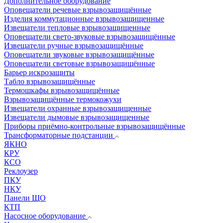
Дополнительное оборудование
Оповещатели речевые взрывозащищённые
Изделия коммутационные взрывозащищенные
Извещатели тепловые взрывозащищенные
Оповещатели свето-звуковые взрывозащищённые
Извещатели ручные взрывозащищённые
Оповещатели звуковые взрывозащищённые
Оповещатели световые взрывозащищённые
Барьер искрозащиты
Табло взрывозащищённые
Термошкафы взрывозащищённые
Взрывозащищённые термокожухи
Извещатели охранные взрывозащищенные
Извещатели дымовые взрывозащищенные
Приборы приёмно-контрольные взрывозащищённые
Трансформаторные подстанции
ЯКНО
КРУ
КСО
Реклоузер
ПКУ
НКУ
Панели ЩО
КТП
Насосное оборудование