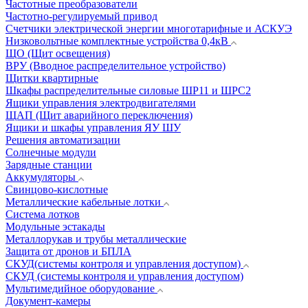
Частотные преобразователи
Частотно-регулируемый привод
Счетчики электрической энергии многотарифные и АСКУЭ
Низковольтные комплектные устройства 0,4кВ
ЩО (Щит освещения)
ВРУ (Вводное распределительное устройство)
Щитки квартирные
Шкафы распределительные силовые ШР11 и ШРС2
Ящики управления электродвигателями
ЩАП (Щит аварийного переключения)
Ящики и шкафы управления ЯУ ШУ
Решения автоматизации
Солнечные модули
Зарядные станции
Аккумуляторы
Свинцово-кислотные
Металлические кабельные лотки
Система лотков
Модульные эстакады
Металлорукав и трубы металлические
Защита от дронов и БПЛА
СКУД(системы контроля и управления доступом)
СКУД (системы контроля и управления доступом)
Мультимедийное оборудование
Документ-камеры