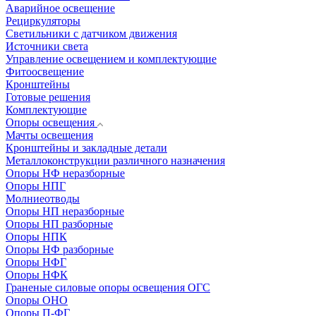
Аварийное освещение
Рециркуляторы
Светильники с датчиком движения
Источники света
Управление освещением и комплектующие
Фитоосвещение
Кронштейны
Готовые решения
Комплектующие
Опоры освещения
Мачты освещения
Кронштейны и закладные детали
Металлоконструкции различного назначения
Опоры НФ неразборные
Опоры НПГ
Молниеотводы
Опоры НП неразборные
Опоры НП разборные
Опоры НПК
Опоры НФ разборные
Опоры НФГ
Опоры НФК
Граненые силовые опоры освещения ОГС
Опоры ОНО
Опоры П-ФГ