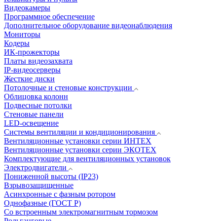
Видеокамеры
Программное обеспечение
Дополнительное оборудование видеонаблюдения
Мониторы
Кодеры
ИК-прожекторы
Платы видеозахвата
IP-видеосерверы
Жесткие диски
Потолочные и стеновые конструкции
Облицовка колонн
Подвесные потолки
Стеновые панели
LED-освещение
Системы вентиляции и кондиционирования
Вентиляционные установки серии ИНТЕХ
Вентиляционные установки серии ЭКОТЕХ
Комплектующие для вентиляционных установок
Электродвигатели
Пониженной высоты (IP23)
Взрывозащищенные
Асинхронные с фазным ротором
Однофазные (ГОСТ Р)
Со встроенным электромагнитным тормозом
Рольганговые