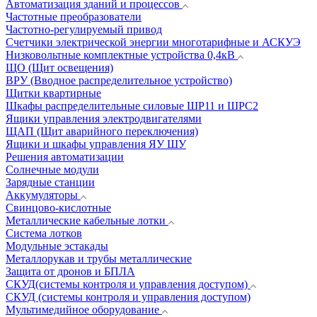
Автоматизация зданий и процессов
Частотные преобразователи
Частотно-регулируемый привод
Счетчики электрической энергии многотарифные и АСКУЭ
Низковольтные комплектные устройства 0,4кВ
ЩО (Щит освещения)
ВРУ (Вводное распределительное устройство)
Щитки квартирные
Шкафы распределительные силовые ШР11 и ШРС2
Ящики управления электродвигателями
ЩАП (Щит аварийного переключения)
Ящики и шкафы управления ЯУ ШУ
Решения автоматизации
Солнечные модули
Зарядные станции
Аккумуляторы
Свинцово-кислотные
Металлические кабельные лотки
Система лотков
Модульные эстакады
Металлорукав и трубы металлические
Защита от дронов и БПЛА
СКУД(системы контроля и управления доступом)
СКУД (системы контроля и управления доступом)
Мультимедийное оборудование