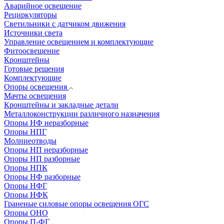
Аварийное освещение
Рециркуляторы
Светильники с датчиком движения
Источники света
Управление освещением и комплектующие
Фитоосвещение
Кронштейны
Готовые решения
Комплектующие
Опоры освещения
Мачты освещения
Кронштейны и закладные детали
Металлоконструкции различного назначения
Опоры НФ неразборные
Опоры НПГ
Молниеотводы
Опоры НП неразборные
Опоры НП разборные
Опоры НПК
Опоры НФ разборные
Опоры НФГ
Опоры НФК
Граненые силовые опоры освещения ОГС
Опоры ОНО
Опоры П-ФГ