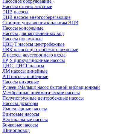
Насосное оборудование
Насосы сточно-массные
ЭЦВ насосы
ЭЦВ насосы энергосберегающие
Станции управления к насосам ЭЦВ
Насосы консольные
Насосы для загрязненных вод
Насосы погружные
ЦВЦ-Т насосы центробежные
ЦВК насосы центробежно-вихревые
Д насосы двустороннего входа
EP, S циркуляционные насосы
ЦНС, ЦНСГ насосы
ЛМ насосы линейные
РШ насосы шиберные
Насосы вихревые
Ручеек (Малыш) насос бытовой вибрационный
Мембранные пневматические насосы
Полупогружные центробежные насосы
Насосы-дозаторы
Импеллерные насосы
Винтовые насосы
Вертикальные насосы
Бочковые насосы
Шинопровод