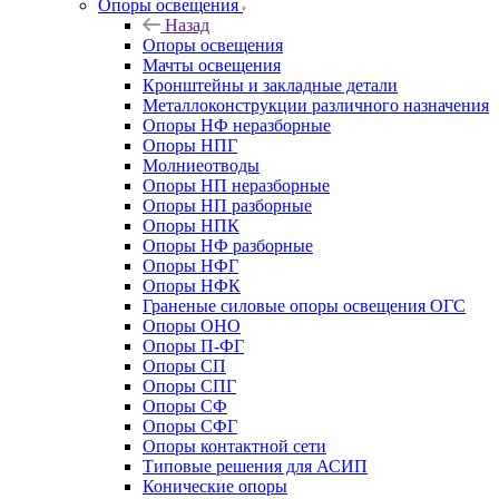
Опоры освещения
Назад
Опоры освещения
Мачты освещения
Кронштейны и закладные детали
Металлоконструкции различного назначения
Опоры НФ неразборные
Опоры НПГ
Молниеотводы
Опоры НП неразборные
Опоры НП разборные
Опоры НПК
Опоры НФ разборные
Опоры НФГ
Опоры НФК
Граненые силовые опоры освещения ОГС
Опоры ОНО
Опоры П-ФГ
Опоры СП
Опоры СПГ
Опоры СФ
Опоры СФГ
Опоры контактной сети
Типовые решения для АСИП
Конические опоры