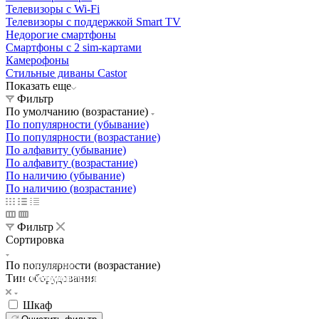
Телевизоры с Wi-Fi
Телевизоры с поддержкой Smart TV
Недорогие смартфоны
Смартфоны с 2 sim-картами
Камерофоны
Стильные диваны Castor
Показать еще
Фильтр
По умолчанию (возрастание)
По популярности (убывание)
По популярности (возрастание)
По алфавиту (убывание)
По алфавиту (возрастание)
По наличию (убывание)
По наличию (возрастание)
Фильтр
Сортировка
Освещение
По популярности (возрастание)
Освещение
Освещение
Освещение
Тип оборудования
СТРОИТЕЛЬНЫЙ ГИПЕРМАРКЕТ «ЛЕРУА
Здания префектуры ТиНАО
Калужский завод путевых машин и гидроприводов
МЕРЛЕН»
Железнодорожный вокзал Арзамас-1
Шкаф