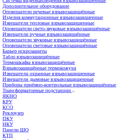
Системы видеонаблюдения взрывозащищенные
Дополнительное оборудование
Оповещатели речевые взрывозащищённые
Изделия коммутационные взрывозащищенные
Извещатели тепловые взрывозащищенные
Оповещатели свето-звуковые взрывозащищённые
Извещатели ручные взрывозащищённые
Оповещатели звуковые взрывозащищённые
Оповещатели световые взрывозащищённые
Барьер искрозащиты
Табло взрывозащищённые
Термошкафы взрывозащищённые
Взрывозащищённые термокожухи
Извещатели охранные взрывозащищенные
Извещатели дымовые взрывозащищенные
Приборы приёмно-контрольные взрывозащищённые
Трансформаторные подстанции
ЯКНО
КРУ
КСО
Реклоузер
ПКУ
НКУ
Панели ЩО
КТП