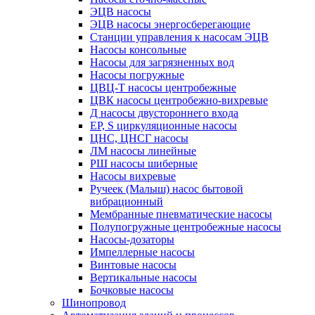
ЭЦВ насосы
ЭЦВ насосы энергосберегающие
Станции управления к насосам ЭЦВ
Насосы консольные
Насосы для загрязненных вод
Насосы погружные
ЦВЦ-Т насосы центробежные
ЦВК насосы центробежно-вихревые
Д насосы двустороннего входа
EP, S циркуляционные насосы
ЦНС, ЦНСГ насосы
ЛМ насосы линейные
РШ насосы шиберные
Насосы вихревые
Ручеек (Малыш) насос бытовой
вибрационный
Мембранные пневматические насосы
Полупогружные центробежные насосы
Насосы-дозаторы
Импеллерные насосы
Винтовые насосы
Вертикальные насосы
Бочковые насосы
Шинопровод