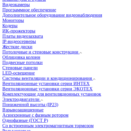
Видеокамеры
Программное обеспечение
Дополнительное оборудование видеонаблюдения
Мониторы
Кодеры
ИК-прожекторы
Платы видеозахвата
IP-видеосерверы
Жесткие диски
Потолочные и стеновые конструкции
Облицовка колонн
Подвесные потолки
Стеновые панели
LED-освещение
Системы вентиляции и кондиционирования
Вентиляционные установки серии ИНТЕХ
Вентиляционные установки серии ЭКОТЕХ
Комплектующие для вентиляционных установок
Электродвигатели
Пониженной высоты (IP23)
Взрывозащищенные
Асинхронные с фазным ротором
Однофазные (ГОСТ Р)
Со встроенным электромагнитным тормозом
Рольганговые