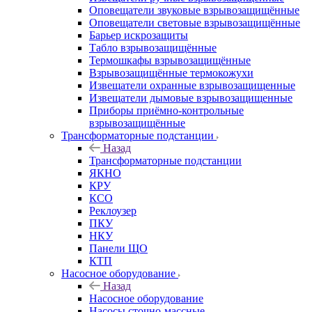
Оповещатели звуковые взрывозащищённые
Оповещатели световые взрывозащищённые
Барьер искрозащиты
Табло взрывозащищённые
Термошкафы взрывозащищённые
Взрывозащищённые термокожухи
Извещатели охранные взрывозащищенные
Извещатели дымовые взрывозащищенные
Приборы приёмно-контрольные
взрывозащищённые
Трансформаторные подстанции
Назад
Трансформаторные подстанции
ЯКНО
КРУ
КСО
Реклоузер
ПКУ
НКУ
Панели ЩО
КТП
Насосное оборудование
Назад
Насосное оборудование
Насосы сточно-массные